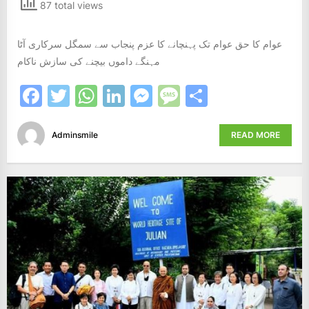
87 total views
عوام کا حق عوام تک پہنچانے کا عزم پنجاب سے سمگل سرکاری آٹا
مہنگے داموں بیچنے کی سازش ناکام
Facebook
Twitter
WhatsApp
LinkedIn
Messenger
Message
Share
Adminsmile
READ MORE