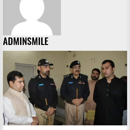
IT
BROADCASTS
NEWS
UPDATE,
CURRENT
ADMINSMILE
AFFAIRS
&
ENTERTAINMENT
SHOWS