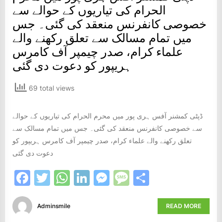
الحرام کی تیاریوں کے حوالے سے
خصوصی کانفرنس منعقد کی گئی۔ جس
میں تمام مسالک سے تعلق رکھنے والے
علماء کرام، صدر چیمپر آف کامرس
ہریپور کو دعوت دی گئی
69 total views
ڈپٹی کمشنر آفس ہری پور میں محرم الحرام کی تیاریوں کے حوالے
سے خصوصی کانفرنس منعقد کی گئی۔ جس میں تمام مسالک سے
تعلق رکھنے والے علماء کرام، صدر چیمپر آف کامرس ہریپور کو
دعوت دی گئی
Facebook
Twitter
WhatsApp
LinkedIn
Messenger
Message
Share
Adminsmile
READ MORE