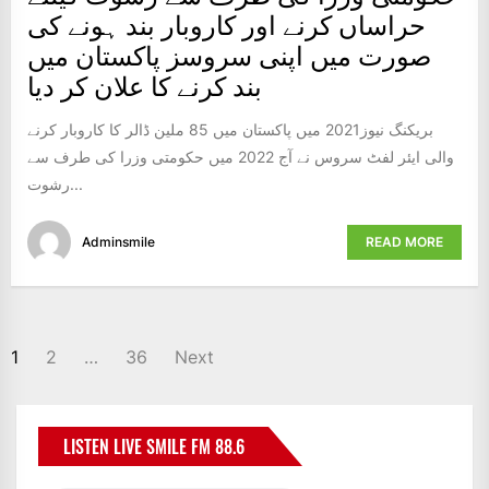
حراساں کرنے اور کاروبار بند ہونے کی
صورت میں اپنی سروسز پاکستان میں
بند کرنے کا علان کر دیا
بریکنگ نیوز2021 میں پاکستان میں 85 ملین ڈالر کا کاروبار کرنے
والی ایئر لفٹ سروس نے آج 2022 میں حکومتی وزرا کی طرف سے
رشوت...
Adminsmile
READ MORE
POSTS
1
2
…
36
Next
NAVIGATION
LISTEN LIVE SMILE FM 88.6