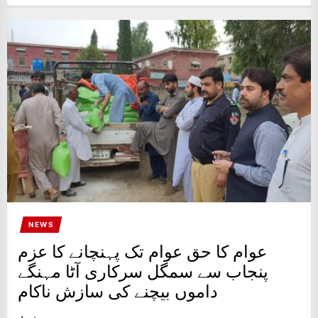
NEWS
عوام کا حق عوام تک پہنچانے کا عزم
پنجاب سے سمگل سرکاری آٹا مہنگے
داموں بیچنے کی سازش ناکام