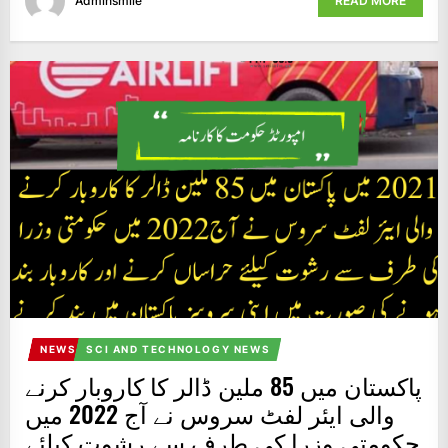
Adminsmile
READ MORE
NEWS
SCI AND TECHNOLOGY NEWS
پاکستان میں 85 ملین ڈالر کا کاروبار کرنے
والی ایئر لفٹ سروس نے آج 2022 میں
حکومتی وزرا کی طرف سے رشوت کیلئے