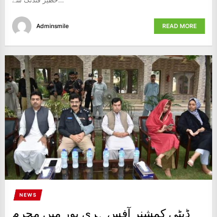
Adminsmile
READ MORE
NEWS
ڈپٹی کمشنر آفس ہری پور میں محرم