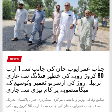
NEWS
جناب عمرایوب خان کی جانب سے 1 ارب
80 کروڑ روپے کی خطیر فنڈنگ سے غازی
تربیلہ روڑ کی ازسرنو تَعمیر وتُوسیع کے
میگامنصوبے پر کام تیزی سے جاری
سابق وفاقی وزیر وایڈیشنل مرکزی سیکرٹری جنرل پاکستان تحریک
انصاف جناب عمرایوب خان کی جانب سے 1 ارب 80 کروڑ روپے کی
خطیر فنڈنگ سے...