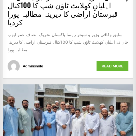
اہلیانِ کھلابٹ ٹاؤن شپ کا 100کنال
قبرستان اراضی کا دیرینہ مطالبہ پورا
کردیا
سابق وفاقی وزیر و سینئر رہنما پاکستان تحریک انصاف عمر ایوب
خان نے اہلیانِ کھلابٹ ٹاؤن شپ کا 100کنال قبرستان اراضی کا دیرینہ
مطالبہ پورا...
Adminsmile
READ MORE