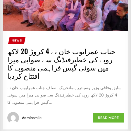
NEWS
جناب عمرایوب خان نے 4 کروڑ 20 لاکھ
روپے کی خطیرفنڈنگ سے صوابی میرا
میں سوئی گیس فراہمی منصوبے کا
افتتاح کردیا
سابق وفاقی وزیر وسینئررہنماتحریک انصاف جناب عمرایوب خان نے
4 کروڑ 20 لاکھ روپے کی خطیرفنڈنگ سے صوابی میرا میں سوئی
گیس فراہمی منصوبے کا...
Adminsmile
READ MORE