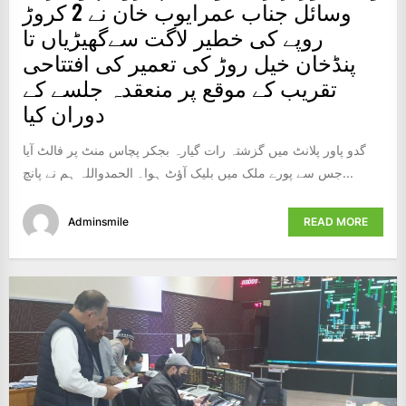
وسائل جناب عمرایوب خان نے 2 کروڑ
روپے کی خطیر لاگت سےگھیڑیاں تا
پنڈخان خیل روڑ کی تعمیر کی افتتاحی
تقریب کے موقع پر منعقدہ جلسے کے
دوران کیا
گدو پاور پلانٹ میں گزشتہ رات گیارہ بجکر پچاس منٹ پر فالٹ آیا
جس سے پورے ملک میں بلیک آؤٹ ہوا۔ الحمدواللہ ہم نے پانچ...
Adminsmile
READ MORE