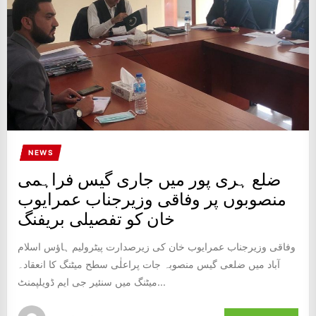
NEWS
ضلع ہری پور میں جاری گیس فراہمی
منصوبوں پر وفاقی وزیرجناب عمرایوب
خان کو تفصیلی بریفنگ
وفاقی وزیرجناب عمرایوب خان کی زیرصدارت پیٹرولیم ہاؤس اسلام
آباد میں ضلعی گیس منصوبہ جات پراعلٰی سطح میٹنگ کا انعقاد۔
میٹنگ میں سنئیر جی ایم ڈویلپمنٹ...