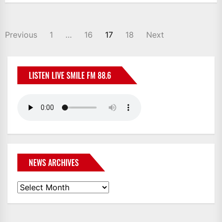
POSTS
Previous
1
…
16
17
18
Next
NAVIGATION
LISTEN LIVE SMILE FM 88.6
NEWS ARCHIVES
News
Archives