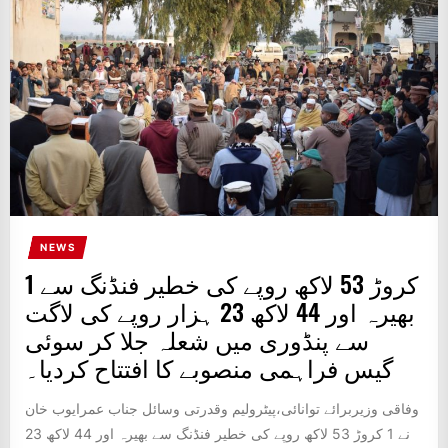
NEWS
1 کروڑ 53 لاکھ روپے کی خطیر فنڈنگ سے
بھیرہ اور 44 لاکھ 23 ہزار روپے کی لاگت
سے پنڈوری میں شعلہ جلا کر سوئی
گیس فراہمی منصوبے کا افتتاح کردیا۔
وفاقی وزیربرائے توانائی،پیٹرولیم وقدرتی وسائل جناب عمرایوب خان
نے 1 کروڑ 53 لاکھ روپے کی خطیر فنڈنگ سے بھیرہ اور 44 لاکھ 23