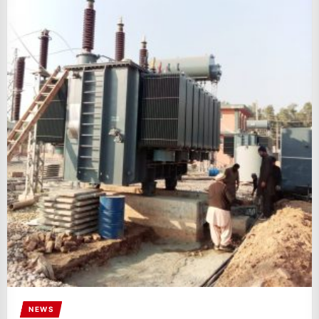
IT
BROADCASTS
NEWS
UPDATE,
CURRENT
AFFAIRS
&
ENTERTAINMENT
SHOWS
NEWS