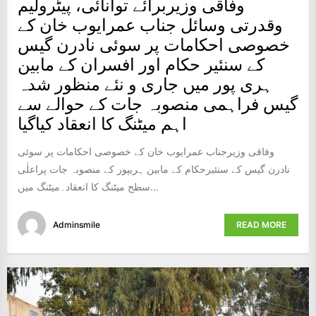
وفاقی وزیربرائے توانائی، پیٹرولیم
وقدرتی وسائل جناب عمرایوب خان کے
خصوصی احکامات پر سوئی نادرن گیس
کے سنئیر حکام اور افسران کے مابین
ہری پور میں جاری و نئے منظور شدہ
گیس فراہمی منصوبہ جات کے حوالے سے
اہم میٹنگ کا انعقاد کیاگیا
وفاقی وزیرجناب عمرایوب خان کے خصوصی احکامات پر سوئی
نادرن گیس کے سنئیرحکام کے مابین ہریپور کے منصوبہ جات پراعلٰی
سطح میٹنگ کا انعقاد۔میٹنگ میں...
Adminsmile
READ MORE