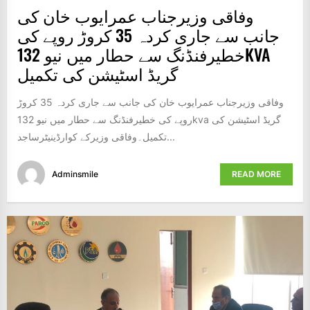
وفاقی وزیرجناب عمرایوب خان کی
جانب سے جاری کردہ 35 کروڑ روپے کی
خطیرفنڈنگ سے حطار میں نیو 132KVA
گریڈ اسٹیشن کی تکمیل
وفاقی وزیرجناب عمرایوب خان کی جانب سے جاری کردہ 35 کروڑ
روپے کی خطیرفنڈنگ سے حطار میں نیو 132kva گریڈ اسٹیشن کی
تکمیل۔وفاقی وزیرکے کوارڈینیٹرساجد...
Adminsmile
READ MORE