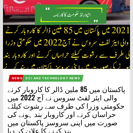
IT
BROADCASTS
NEWS
UPDATE,
CURRENT
AFFAIRS
&
ENTERTAINMENT
SHOWS
NEWS
SCI AND TECHNOLOGY NEWS
پاکستان میں 85 ملین ڈالر کا کاروبار کرنے
والی ایئر لفٹ سروس نے آج 2022 میں
حکومتی وزرا کی طرف سے رشوت کیلئے
حراساں کرنے اور کاروبار بند ہونے کی
صورت میں اپنی سروسز پاکستان میں
بند کرنے کا علان کر دیا