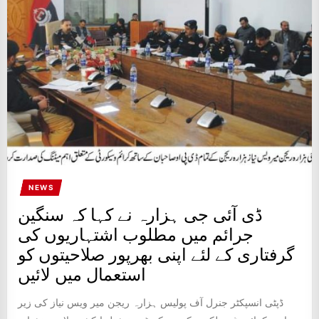
IT
BROADCASTS
NEWS
UPDATE,
CURRENT
AFFAIRS
&
ENTERTAINMENT
SHOWS
NEWS
ڈی آئی جی ہزارہ نے کہا کہ سنگین
جرائم میں مطلوب اشتہاریوں کی
گرفتاری کے لئے اپنی بھرپور صلاحیتوں کو
استعمال میں لائیں
ڈپٹی انسپکٹر جنرل آف پولیس ہزارہ ریجن میر ویس نیاز کی زیر