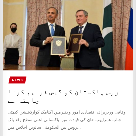
IT
BROADCASTS
NEWS
UPDATE,
CURRENT
AFFAIRS
&
ENTERTAINMENT
SHOWS
NEWS
روس پاکستان کو گیس فراہم کرنا
چاہتا ہے
وفاقی وزیربرائے اقتصادی امور وچئیرمین اکنامک کوارڈینیشن کیمٹی
جناب عمرایوب خان کی قیادت میں پاکستانی اعلٰی سطح وفد پاک
روس بین الحکومتی ساتویں اجلاس میں...