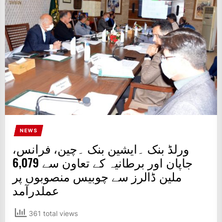
IT
BROADCASTS
NEWS
UPDATE,
CURRENT
AFFAIRS
&
ENTERTAINMENT
SHOWS
NEWS
ورلڈ بنک ۔ایشین بنک ۔چین، فرانس،
جاپان اور برطانیہ کے تعاون سے 6,079
ملین ڈالرز سے چوبیس منصوبوں پر
عملدرآمد
361 total views