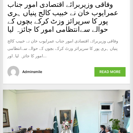
وفاقی وزیربرائے اقتصادی امور جناب
عمرایوب خان نے خبیب کالج پنیاں ہری
پور کا سرپرائز وزٹ کرکے بچوں کے
حوالے سےانتظامی امور کا جائزہ لیا
وفاقی وزیربرائے اقتصادی امور جناب عمرایوب خان نے خبیب کالج
پنیاں ہری پور کا سرپرائز وزٹ کرکے بچوں کے حوالے سےانتظامی
امور کا جائزہ لیا۔اور...
Adminsmile
READ MORE