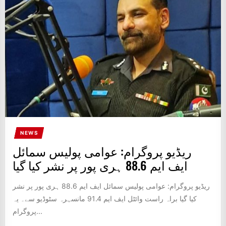
IT
BROADCASTS
NEWS
UPDATE,
CURRENT
AFFAIRS
&
ENTERTAINMENT
SHOWS
NEWS
ریڈیو پروگرام: عوامی پولیس سمائل
ایف ایم 88.6 ہری پور پر نشر کیا گیا
ریڈیو پروگرام: عوامی پولیس سمائل ایف ایم 88.6 ہری پور پر نشر
کیا گیا براہ راست وائٹل ایف ایم 91.4 مانسہرہ سٹوڈیو سے۔ یہ
پروگرام...