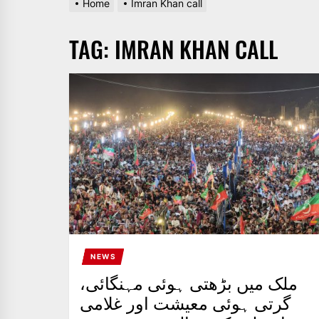
Home
Imran Khan call
AND
PAKISTAN.
TAG:
IMRAN KHAN CALL
IT
BROADCASTS
NEWS
UPDATE,
CURRENT
AFFAIRS
&
ENTERTAINMENT
SHOWS
NEWS
ملک میں بڑھتی ہوئی مہنگائی،
گرتی ہوئی معیشت اور غلامی