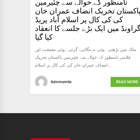
نامنظور کے حوالے سے چئیرمین
اکستان تحریک انصاف عمران خان
کی کی کال پر اسلام آباد پریڈ
راونڈ میں ایک بڑے جلسے کا انعقاد
کیا گیا
ملک میں بڑھتی ہوئی مہنگائی، گرتی ہوئی معیشت اور
غلامی نامنظور کے حوالے سے چئیرمین پاکستان تحریک
انصاف عمران خان کی کی کال پر اسلام...
Adminsmile
READ MORE