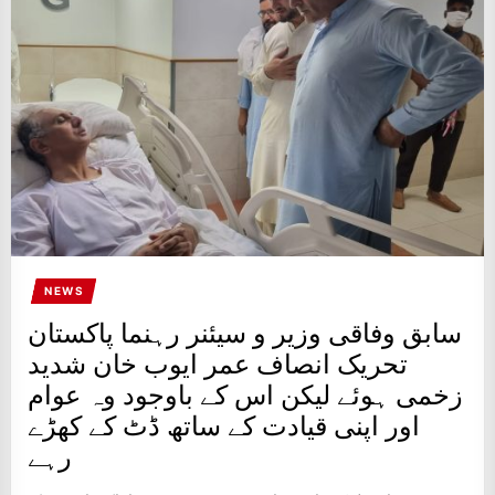
IT
BROADCASTS
NEWS
UPDATE,
CURRENT
AFFAIRS
&
ENTERTAINMENT
SHOWS
NEWS
سابق وفاقی وزیر و سیئنر رہنما پاکستان
تحریک انصاف عمر ایوب خان شدید
زخمی ہوئے لیکن اس کے باوجود وہ عوام
اور اپنی قیادت کے ساتھ ڈٹ کے کھڑے
رہے