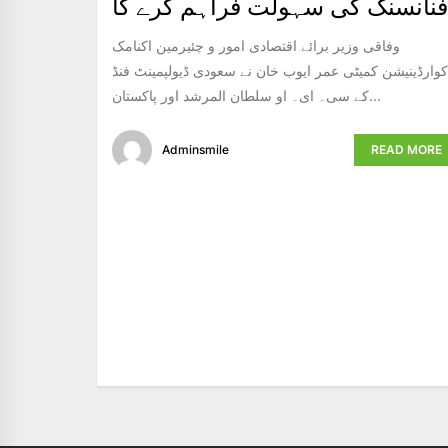
فنانسنگ کی سہولت فراہم کرے گا
وفاقی وزیر برائے اقتصادی امور و چئیرمین اکنامک
کوارڈینیشن کمیٹی عمر ایوب خان نے سعودی ڈیولپمینٹ فنڈ
کے سی۔ ای۔ او سلطان المرشد اور پاکستان...
Adminsmile
READ MORE