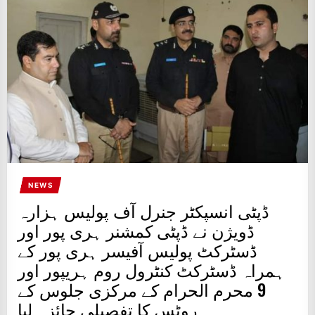
IT
BROADCASTS
NEWS
UPDATE,
CURRENT
AFFAIRS
&
ENTERTAINMENT
SHOWS
NEWS
ڈپٹی انسپکٹر جنرل آف پولیس ہزارہ
ڈویژن نے ڈپٹی کمشنر ہری پور اور
ڈسٹرکٹ پولیس آفیسر ہری پور کے
ہمراہ ڈسٹرکٹ کنٹرول روم ہریپور اور
9 محرم الحرام کے مرکزی جلوس کے
روٹس کا تفصیلی جائزہ لیا