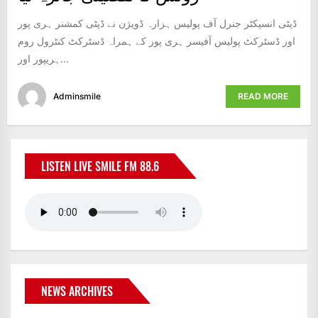
ڈپٹی انسپکٹر جنرل آف پولیس ہزارہ ڈویژن نے ڈپٹی کمشنر ہری پور
اور ڈسٹرکٹ پولیس آفیسر ہری پور کے ہمراہ ڈسٹرکٹ کنٹرول روم
ہریپور اور...
Adminsmile
READ MORE
LISTEN LIVE SMILE FM 88.6
NEWS ARCHIVES