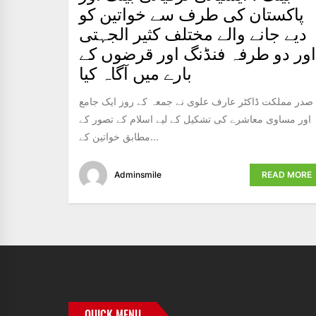
پاکستان کی طرف سے خواتین کو
دیے جانے والے مختلف کثیر الجہتی
اور دو طرفہ فنڈنگ ​​اور قرضوں کے
بارے میں آگاہ کیا
صدر مملکت ڈاکٹر عارف علوی نے جمعہ کے روز ایک جامع
اور مساوی معاشرے کی تشکیل کے لیے اسلام کے تصور کے
مطابق خواتین کے...
Adminsmile
READ MORE
QUICK MENU