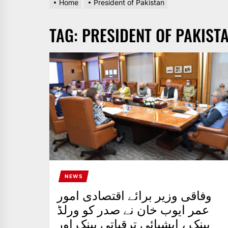
Home
President of Pakistan
AND
PAKISTAN.
TAG:
PRESIDENT OF PAKIST
IT
BROADCASTS
NEWS
UPDATE,
CURRENT
AFFAIRS
&
ENTERTAINMENT
SHOWS
NEWS
وفاقی وزیر برائے اقتصادی امور
عمر ایوب خان نے صدر کو ورلڈ
بینک ، ایشیائی ترقیاتی بینک اور