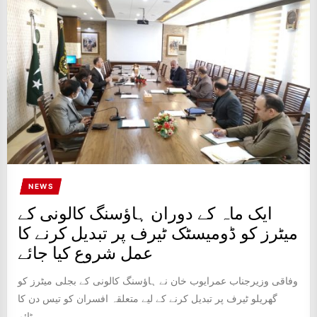
IT
BROADCASTS
NEWS
UPDATE,
CURRENT
AFFAIRS
&
ENTERTAINMENT
SHOWS
NEWS
ایک ماہ کے دوران ہاؤسنگ کالونی کے
میٹرز کو ڈومیسٹک ٹیرف پر تبدیل کرنے کا
عمل شروع کیا جائے
وفاقی وزیرجناب عمرایوب خان نے ہاؤسنگ کالونی کے بجلی میٹرز کو
گھریلو ٹیرف پر تبدیل کرنے کے لیے متعلقہ افسران کو تیس دن کا
ٹائم...