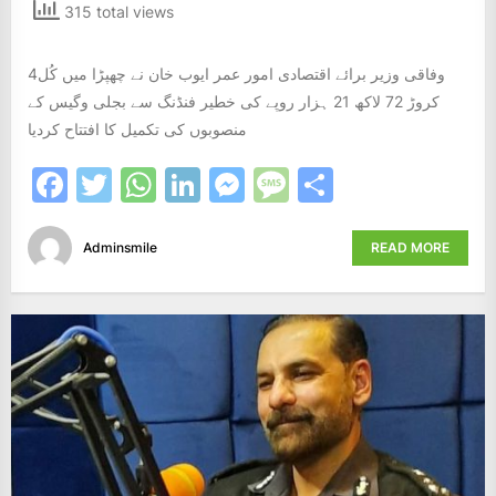
315 total views
وفاقی وزیر برائے اقتصادی امور عمر ایوب خان نے چھپڑا میں کُل4
کروڑ 72 لاکھ 21 ہزار روپے کی خطیر فنڈنگ سے بجلی وگیس کے
منصوبوں کی تکمیل کا افتتاح کردیا
Facebook
Twitter
WhatsApp
LinkedIn
Messenger
Message
Share
Adminsmile
READ MORE