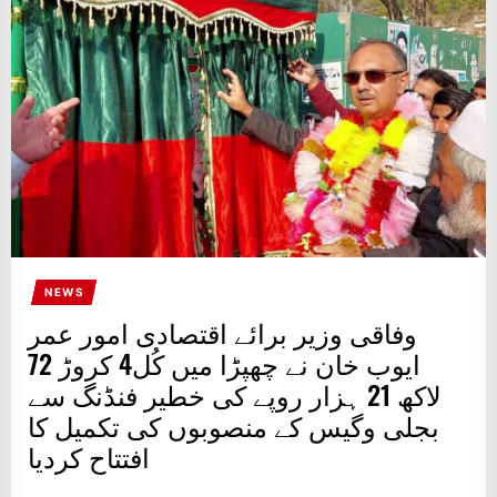
IT
BROADCASTS
NEWS
UPDATE,
CURRENT
AFFAIRS
&
ENTERTAINMENT
SHOWS
NEWS
وفاقی وزیر برائے اقتصادی امور عمر
ایوب خان نے چھپڑا میں کُل4 کروڑ 72
لاکھ 21 ہزار روپے کی خطیر فنڈنگ سے
بجلی وگیس کے منصوبوں کی تکمیل کا
افتتاح کردیا