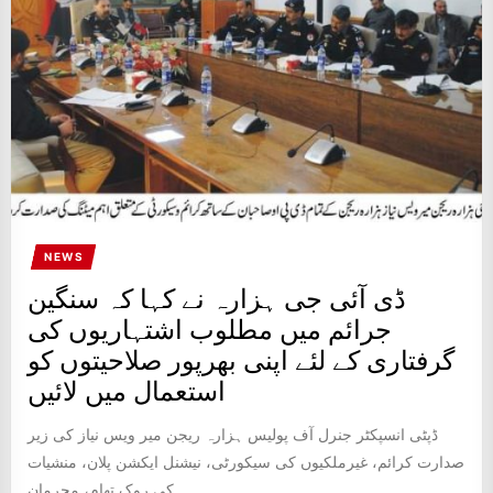
NEWS
ڈی آئی جی ہزارہ نے کہا کہ سنگین
جرائم میں مطلوب اشتہاریوں کی
گرفتاری کے لئے اپنی بھرپور صلاحیتوں کو
استعمال میں لائیں
ڈپٹی انسپکٹر جنرل آف پولیس ہزارہ ریجن میر ویس نیاز کی زیر
صدارت کرائم، غیرملکیوں کی سیکورٹی، نیشنل ایکشن پلان، منشیات
کی روک تھام، مجرمان...