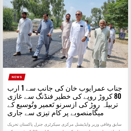
IT
BROADCASTS
NEWS
UPDATE,
CURRENT
AFFAIRS
&
ENTERTAINMENT
SHOWS
NEWS
جناب عمرایوب خان کی جانب سے 1 ارب
80 کروڑ روپے کی خطیر فنڈنگ سے غازی
تربیلہ روڑ کی ازسرنو تَعمیر وتُوسیع کے
میگامنصوبے پر کام تیزی سے جاری
سابق وفاقی وزیر وایڈیشنل مرکزی سیکرٹری جنرل پاکستان تحریک