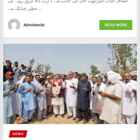
انصاف جناب عمرایوب خان کی جانب سے 1 ارب 80 کروڑ روپے کی
خطیر فنڈنگ سے...
Adminsmile
READ MORE
NEWS