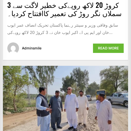
3 کروڑ 20 لاکھ روپےکی خطیر لاگت سے
سملاں نگر روڑ کی تعمیر کاافتتاح کردیا۔
سابق وفاقی وزیر و سینئر رہنما پاکستان تحریک انصاف عمر ایوب
خان اور ایم پی اے اکبر ایوب خان نے 3 کروڑ 20 لاکھ روپےکی...
Adminsmile
READ MORE