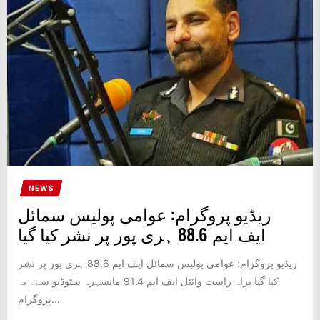
IT
BROADCASTS
NEWS
UPDATE,
CURRENT
AFFAIRS
&
ENTERTAINMENT
SHOWS
NEWS
ریڈیو پروگرام: عوامی پولیس سمائل
ایف ایم 88.6 ہری پور پر نشر کیا گیا
ریڈیو پروگرام: عوامی پولیس سمائل ایف ایم 88.6 ہری پور پر نشر
کیا گیا براہ راست وائٹل ایف ایم 91.4 مانسہرہ سٹوڈیو سے۔ یہ
پروگرام...