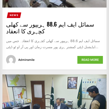
NEWS
سمائل ایف ایم 88.6 ہریپور سے کھلی
کچہری کا انعقاد
سمائل ایف ایم 88.6 ہریپور سے کھلی کچہری کا انعقاد۔ جس میں
ایڈیشنل ڈپٹی کمشنر ہری پور مسرت زمان اور پی آر او ٹو ڈپٹی...
Adminsmile
READ MORE