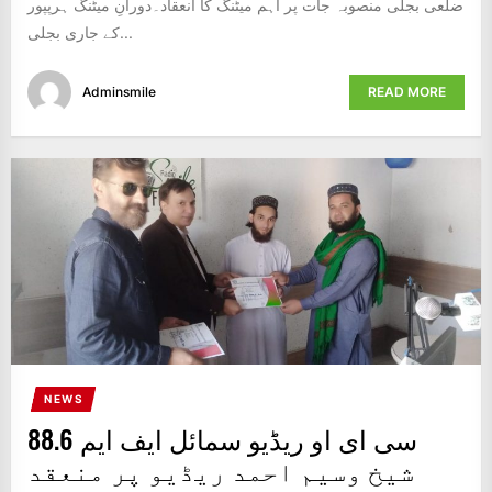
ضلعی بجلی منصوبہ جات پر اہم میٹنگ کا انعقاد۔دورانِ میٹنگ ہرپپور
کے جاری بجلی...
Adminsmile
READ MORE
NEWS
سی ای او ریڈیو سمائل ایف ایم 88.6
شیخ وسیم احمد ریڈیو پر منعقد