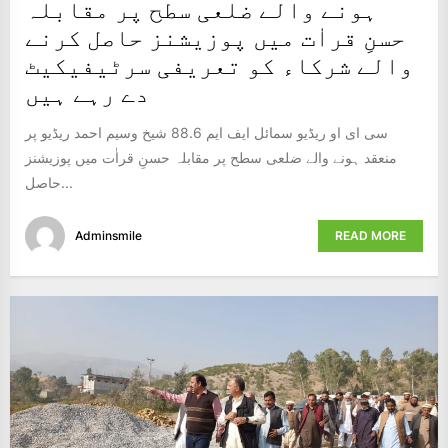
ہونے والے ضلعی سطح پر مقابلہ
حسنِ قراٰت میں پوزیشنز حاصل کرنے
والے شرکاء کو تعریفی سرٹیفیکیٹ
دے رہے ہیں
سی ای او ریڈیو سمائل ایف ایم 88.6 شیخ وسیم احمد ریڈیو پر
منعقد ہونے والے ضلعی سطح پر مقابلہ حسنِ قراٰت میں پوزیشنز
حاصل...
Adminsmile
READ MORE