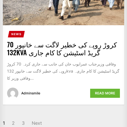
NEWS
70 کروڑ روپے کی خطیر لاگت سے خانپور
132KVA گریڈ اسٹیشن کا کام جاری
وفاقی وزیرجناب عمرایوب خان کی جانب سے جاری کردہ 70 کروڑ
روپے کی خطیر لاگت سے خانپور 132kva گریڈ اسٹیشن کا کام جاری۔
وفاقی وزیر کا...
Adminsmile
READ MORE
POSTS
1
2
3
Next