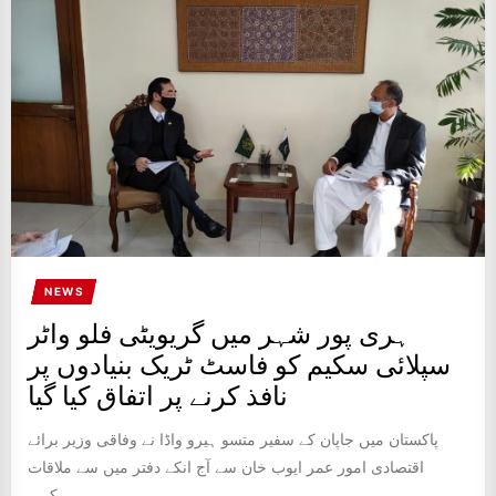
IT
BROADCASTS
NEWS
UPDATE,
CURRENT
AFFAIRS
&
ENTERTAINMENT
SHOWS
NEWS
ہری پور شہر میں گریویٹی فلو واٹر
سپلائی سکیم کو فاسٹ ٹریک بنیادوں پر
نافذ کرنے پر اتفاق کیا گیا
پاکستان میں جاپان کے سفیر متسو ہیرو واڈا نے وفاقی وزیر برائے
اقتصادی امور عمر ایوب خان سے آج انکے دفتر میں سے ملاقات
کی۔...