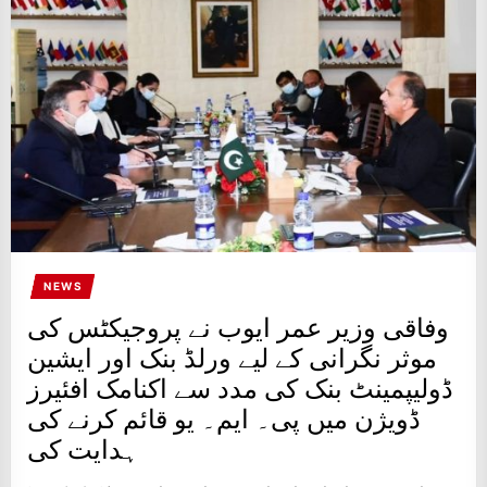
IT
BROADCASTS
NEWS
UPDATE,
CURRENT
AFFAIRS
&
ENTERTAINMENT
SHOWS
NEWS
وفاقی وزیر عمر ایوب نے پروجیکٹس کی
موثر نگرانی کے لیے ورلڈ بنک اور ایشین
ڈولیپمینٹ بنک کی مدد سے اکنامک افئیرز
ڈویژن میں پی۔ ایم۔ یو قائم کرنے کی
ہدایت کی