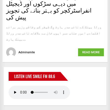
میں دیہی سڑکوں اور ڈیجیٹل
انفراسٹرکچر کو بہتر بنانے کی تجویز
پیش کی
‏ورلڈ بینک كے نائب صدر ہارٹ وِگ شیفر كى وفاقى وزير برائے
اقتصادی امور جناب عمر ایوب خان سے ملاقات نائب صدر ورلڈ
بینک ہارٹ...
Adminsmile
READ MORE
LISTEN LIVE SMILE FM 88.6