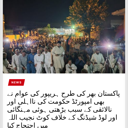
NEWS
پاکستان بھر کی طرح ہریپور کی عوام نے
بھی امپورٹڈ حکومت کی نااہلی اور
نالائقی کے سبب بڑھتی ہوئی مہنگائی
اور لوڈ شیڈنگ کے خلاف کوٹ نجیب اللہ
میں احتجاج کیا