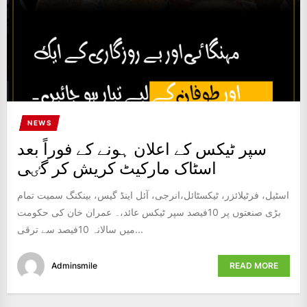
NEWS
سپر ٹیکس کے اعلان ہونے کے فوراً بعد
اسٹاک مارکیٹ کریش کر گٸی
اسٹیل، فرٹیلائزر، ٹیکسٹائل،انرجی، آئل اینڈ گیس، بینکنگ سمیت تمام
بڑی صنعتوں پر 10فیصد سپر ٹیکس عائد،۔ عمران خان کی حکومت
میں سالانہ 10فیصد سے ترقی...
Adminsmile
READ MORE