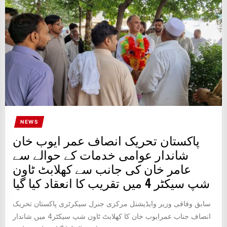
NEWS
پاکستان تحریک انصاف عمر ایوب خان
شاندار عوامی خدمات کے حوالے سے
عامر خان کی جانب سے کھلابٹ ٹاون
شپ سیکٹر 4 میں تقریب کا انعقاد کیا گیا
سابق وفاقی وزیر وایڈیشنل مرکزی جنرل سیکرٹری پاکستان تحریک
انصاف جناب عمرایوب خان کا کھلابٹ ٹاون شپ سیکٹر4 میں شاندار