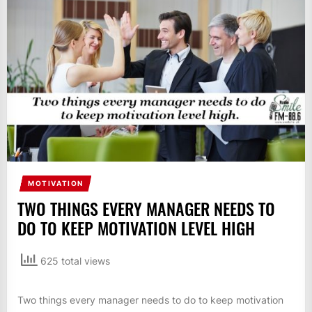
IT
BROADCASTS
NEWS
UPDATE,
CURRENT
AFFAIRS
&
ENTERTAINMENT
SHOWS
MOTIVATION
TWO THINGS EVERY MANAGER NEEDS TO
DO TO KEEP MOTIVATION LEVEL HIGH
625 total views
Two things every manager needs to do to keep motivation