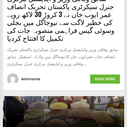
جنرل سیکرٹری پاکستان تحریک انصاف
عمر ایوب خان نے 3 کروڑ 30 لاکھ روپے
کی خطیر لاگت سے نیوجاگل میں بجلی
وسوئی گیس فراہمی منصوبہ جات کی
تکمیل کا افتتاح کردیا
سابق وفاقی وزیر وایڈیشنل مرکزی جنرل سیکرٹری پاکستان تحریک
انصاف جناب عمرایوب خان کا نیوجاگل میں والہانہ استقبال۔سابق
وفاقی وزیر و ایڈیشنل مرکزی جنرل سیکرٹری...
Adminsmile
READ MORE