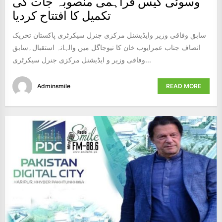
وسوئی گیس فراہمی منصوبہ جات کی
تکمیل کا افتتاح کردیا
سابق وفاقی وزیر وایڈیشنل مرکزی جنرل سیکرٹری پاکستان تحریک
انصاف جناب عمرایوب خان کا نیوجاگل میں والہانہ استقبال۔سابق
وفاقی وزیر و ایڈیشنل مرکزی جنرل سیکرٹری...
Adminsmile
READ MORE