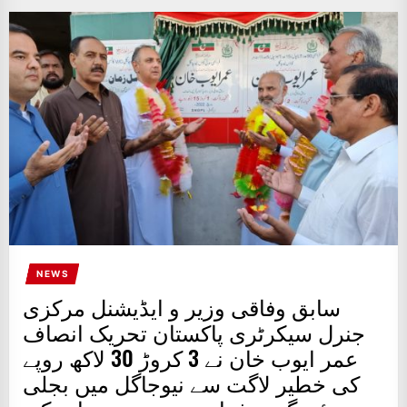
IT
BROADCASTS
NEWS
UPDATE,
CURRENT
AFFAIRS
&
ENTERTAINMENT
SHOWS
NEWS
سابق وفاقی وزیر و ایڈیشنل مرکزی
جنرل سیکرٹری پاکستان تحریک انصاف
عمر ایوب خان نے 3 کروڑ 30 لاکھ روپے
کی خطیر لاگت سے نیوجاگل میں بجلی